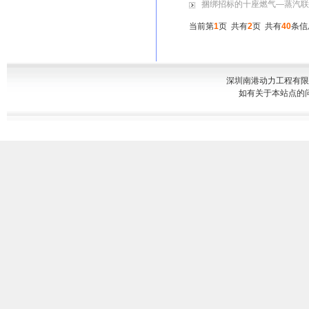
捆绑招标的十座燃气—蒸汽联
当前第
1
页 共有
2
页 共有
40
条信
深圳南港动力工程有限
如有关于本站点的