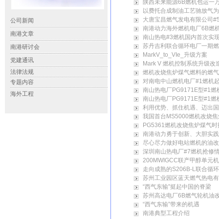
陕西未来能源6B燃机包运一
以费托合成制油工艺驰放气为
大唐宝昌燃气发电有限公司#
南港动力海外燃机电厂6B燃
南山热电#3燃机国内首次实
苏丹吉利联合循环电厂一期燃
MarkV_to_VIe_升级方案
Mark V 燃机控制系统升级
燃机改烧焦炉煤气燃料的燃气
对南电中山燃机电厂#1燃机
南山热电厂PG9171E型#
南山热电厂PG9171E型#1
利用优势、抓住机遇、迈出国
我国首台MS5000燃机改烧
PG5361燃机改烧焦炉煤气
南港动力勇于创新、大胆实践
尽心尽力做好电站燃机的油改
深圳南山热电厂#7燃机抢修
200MWIGCC联产甲醇单
走向成熟的S206B-L联合循环
苏州工业园区蓝天燃气热电有
“西气东输”挺起中国的脊梁
苏州高达电厂6B燃气轮机油
“西气东输”带来的机遇
南港典型工程介绍